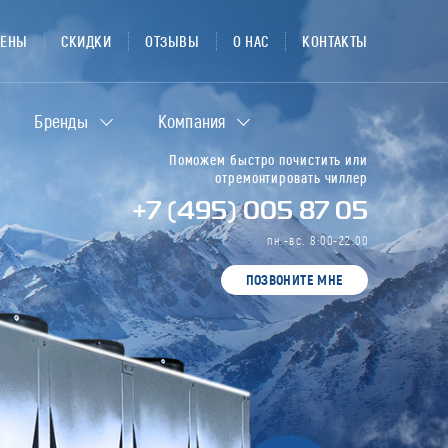
ЦЕНЫ
СКИДКИ
ОТЗЫВЫ
О НАС
КОНТАКТЫ
Бренды
Компания
Поможем быстро почистить или
отремонтировать чиллер
+7 (495) 005 87 05
пн.-вс. 8:00-22:00
ПОЗВОНИТЕ МНЕ