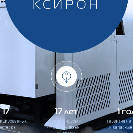
КСИРОН
17
17 лет
1 го
фицированных
ремонтируем и
гарантия на
астеров
обслуживаем
и запасные