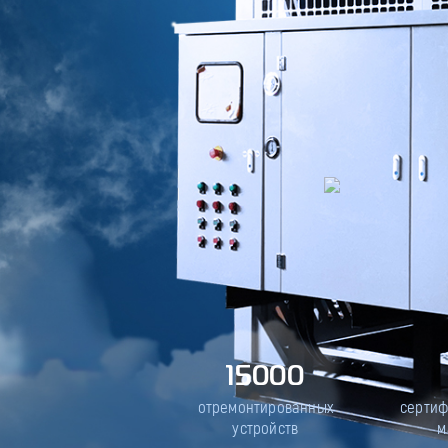
15000
отремонтированных
серти
устройств
м