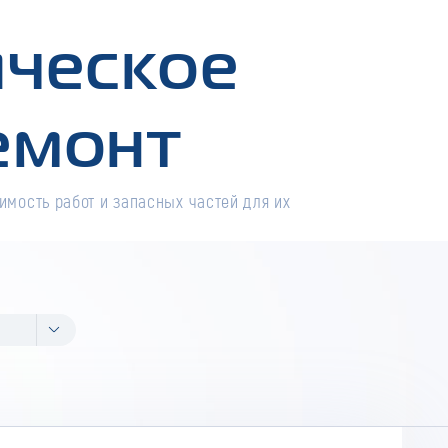
ическое
емонт
имость работ и запасных частей для их