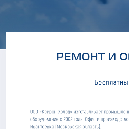
РЕМОНТ И 
Бесплатны
ООО «Ксирон-Холод» изготавливает промышлен
Alfa-Laval, Danfoss, Polair и других, а также компо
оборудование с 2002 года. Офис и производство 
изготовл
Ивантеевка (Московская область).
Обслуживанием и ремонтом систем «Ксирон» сможет заняться наш сервис.