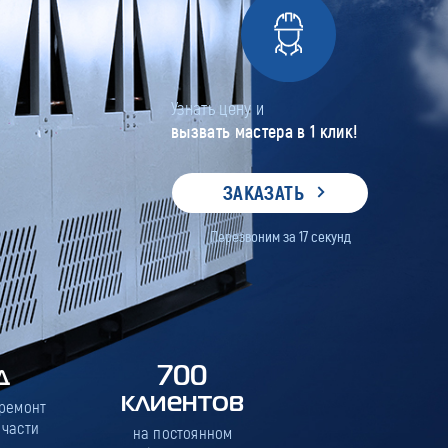
Узнать цену и
вызвать мастера в 1 клик!
ЗАКАЗАТЬ
Перезвоним за
17
секунд
д
700
клиентов
 ремонт
 части
на постоянном