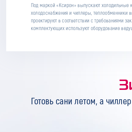
Под маркой «Ксирон» выпускают холодильные 
Мы хорошо знакомы с холодильным оборудов
холодоснабжения и чиллеры, теплообменники в
складом запчастей и можем быстро найти недос
проектируют в соответствии с требованиями зак
комплектующих используют оборудование ведущ
З
Готовь сани летом, а чиллер