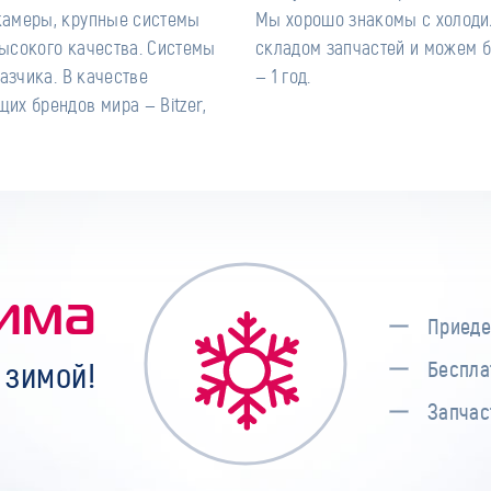
камеры, крупные системы
анием, владеем широким
ысокого качества. Системы
тающие. Гарантия на работы
азчика. В качестве
их брендов мира — Bitzer,
има
Приеде
 зимой!
Беспла
Запчас