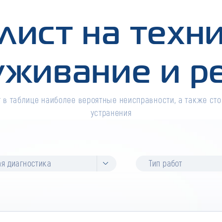
лист на техн
уживание и р
 в таблице наиболее вероятные неисправности, а также сто
устранения
я диагностика
Тип работ