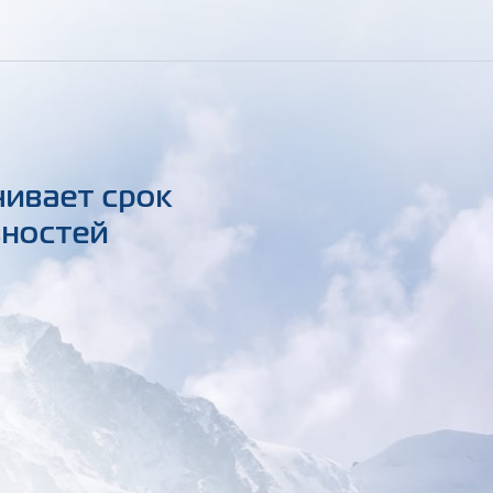
чивает срок
вностей