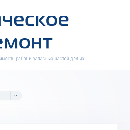
ическое
емонт
имость работ и запасных частей для их