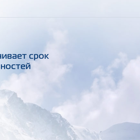
чивает срок
вностей