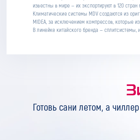
известны в мире — их экспортируют в 120 стран мира, включая Россию.
Сервис существует больше 10 лет и завоевал прочные позиции на рынке. У
Климатические системы MDV создаются из ори
нас есть большое количество запчастей, а н
MIDEA, за исключением компрессов, которые изг
В линейке китайского бренда — сплитсистемы, 
З
Готовь сани летом, а чиллер