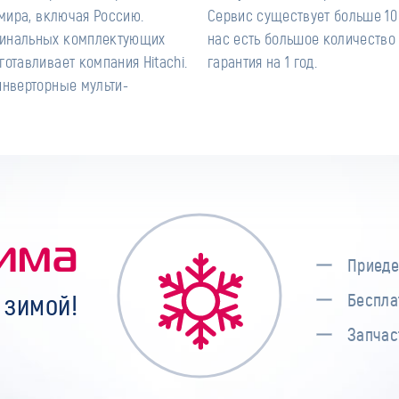
гинальных комплектующих
а работы предоставляется
отавливает компания Hitachi.
гарантия на 1 год.
инверторные мульти-
има
Приеде
 зимой!
Беспла
Запчас