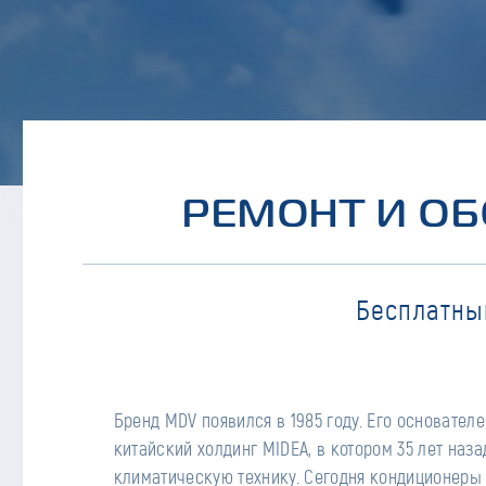
РЕМОНТ И ОБ
Бесплатны
Бренд MDV появился в 1985 году. Его основател
сплитсистемы, мобильные кондиционеры, тепловы
китайский холдинг MIDEA, в котором 35 лет наз
промышленные и коммерческие установки, включая
климатическую технику. Сегодня кондиционеры
Обслуживанием и ремонтом техники MDV занимает