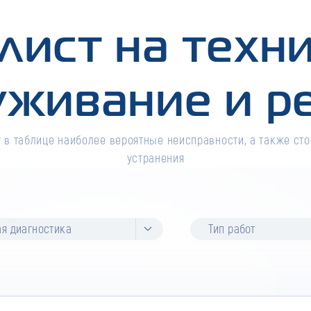
лист на техн
уживание и р
 в таблице наиболее вероятные неисправности, а также сто
устранения
я диагностика
Тип работ