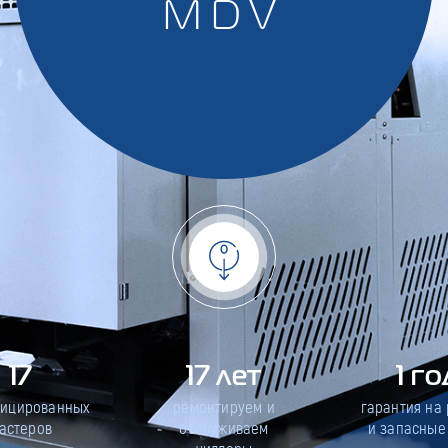
MDV
17
17 лет
1 го
фицированных
ремонтируем и
гарантия на
астеров
обслуживаем
и запасные