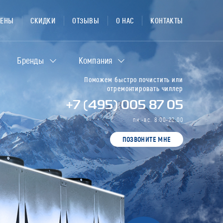
ЦЕНЫ
СКИДКИ
ОТЗЫВЫ
О НАС
КОНТАКТЫ
Бренды
Компания
Поможем быстро почистить или
отремонтировать чиллер
+7 (495) 005 87 05
пн.-вс. 8:00-22:00
ПОЗВОНИТЕ МНЕ