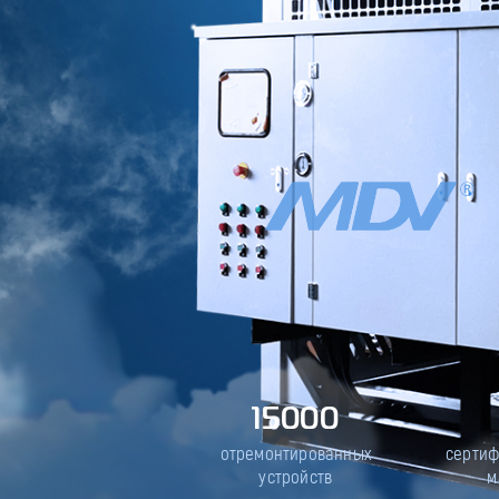
15000
отремонтированных
серти
устройств
м