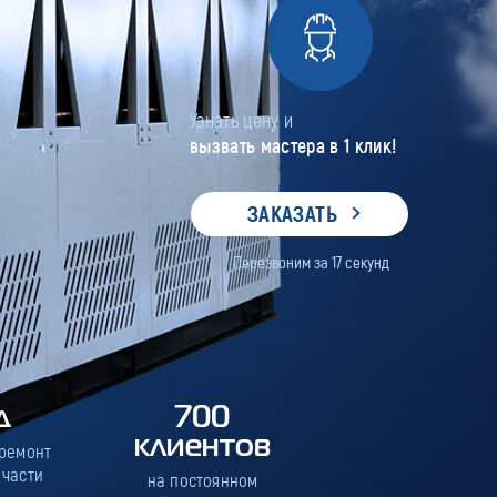
Узнать цену и
вызвать мастера в 1 клик!
ЗАКАЗАТЬ
Перезвоним за
17
секунд
д
700
клиентов
 ремонт
 части
на постоянном