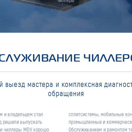
чиллеры
СЛУЖИВАНИЕ ЧИЛЛЕР
й выезд мастера и комплексная диагност
обращения
ем и владельцем стал
е насосы и различные
ад решили выпускать
 чиллеры и фанкойлы.
 и чиллеры MDV хорошо
ся наш сервисный центр.