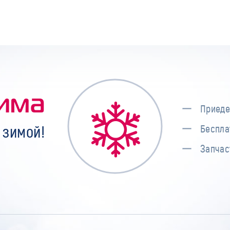
има
Приеде
 зимой!
Беспла
Запчас