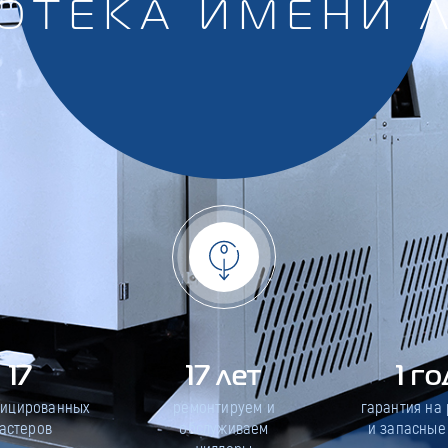
ОТЕКА ИМЕНИ 
17
17 лет
1 го
фицированных
ремонтируем и
гарантия на
астеров
обслуживаем
и запасные