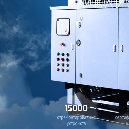
БИБЛИ
15000
отремонтированных
серти
устройств
м