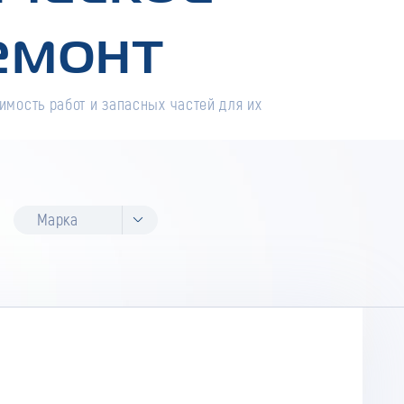
емонт
имость работ и запасных частей для их
Марка