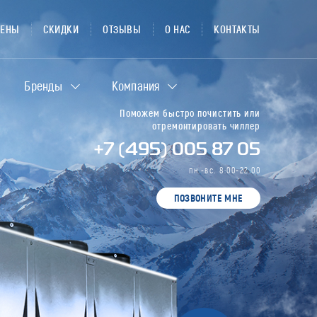
ЦЕНЫ
СКИДКИ
ОТЗЫВЫ
О НАС
КОНТАКТЫ
Бренды
Компания
Поможем быстро почистить или
отремонтировать чиллер
+7 (495) 005 87 05
пн.-вс. 8:00-22:00
ПОЗВОНИТЕ МНЕ