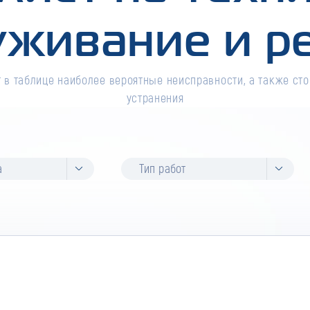
уживание и р
 в таблице наиболее вероятные неисправности, а также сто
устранения
а
Тип работ