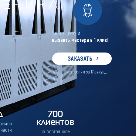
ЛЕНИНА
Узнать цену и
вызвать мастера в 1 клик!
ЗАКАЗАТЬ
Перезвоним за
17
секунд
д
700
клиентов
 ремонт
 части
на постоянном