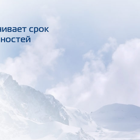
чивает срок
вностей