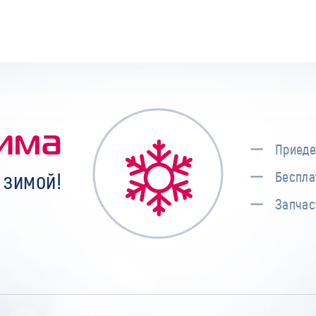
има
Приеде
 зимой!
Беспла
Запчас