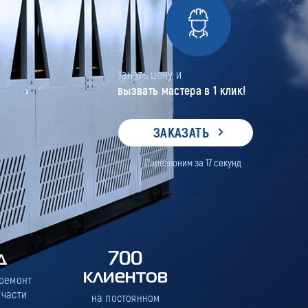
Узнать цену и
вызвать мастера в 1 клик!
ЗАКАЗАТЬ
Перезвоним за
17
секунд
д
700
клиентов
 ремонт
 части
на постоянном