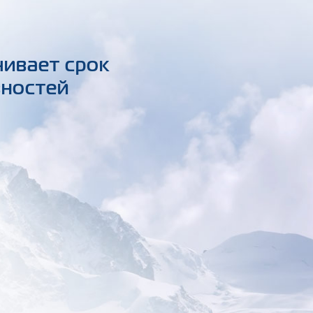
чивает срок
вностей