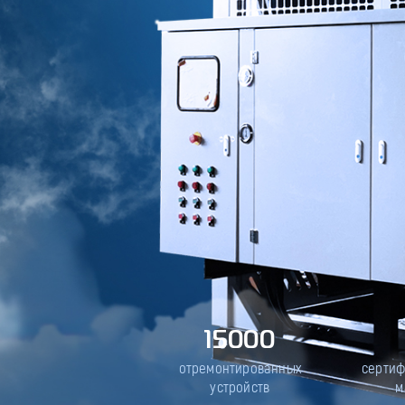
15000
отремонтированных
серти
устройств
м