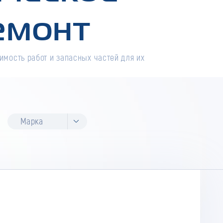
емонт
имость работ и запасных частей для их
Марка