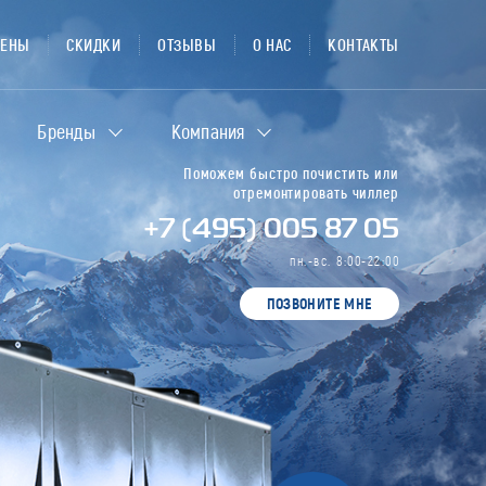
ЦЕНЫ
СКИДКИ
ОТЗЫВЫ
О НАС
КОНТАКТЫ
Бренды
Компания
Поможем быстро почистить или
отремонтировать чиллер
+7 (495) 005 87 05
пн.-вс. 8:00-22:00
ПОЗВОНИТЕ МНЕ