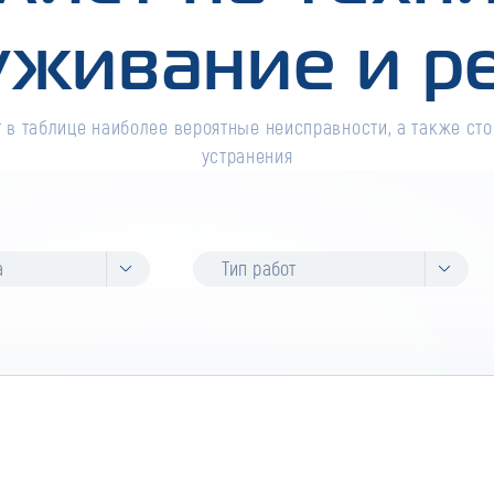
уживание и р
 в таблице наиболее вероятные неисправности, а также сто
устранения
а
Тип работ