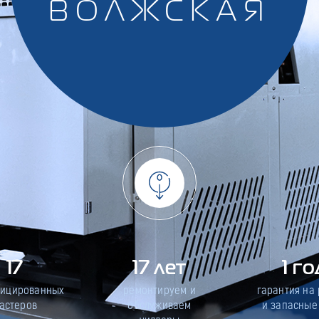
ВОЛЖСКАЯ
17
17 лет
1 го
фицированных
ремонтируем и
гарантия на
астеров
обслуживаем
и запасные