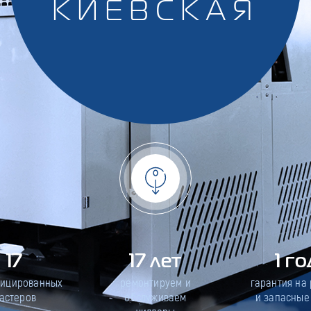
КИЕВСКАЯ
17
17 лет
1 го
фицированных
ремонтируем и
гарантия на
астеров
обслуживаем
и запасные