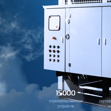
15000
отремонтированных
серти
устройств
м