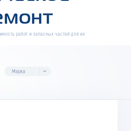
емонт
имость работ и запасных частей для их
Марка