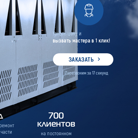
Узнать цену и
вызвать мастера в 1 клик!
ЗАКАЗАТЬ
Перезвоним за
17
секунд
д
700
клиентов
 ремонт
 части
на постоянном