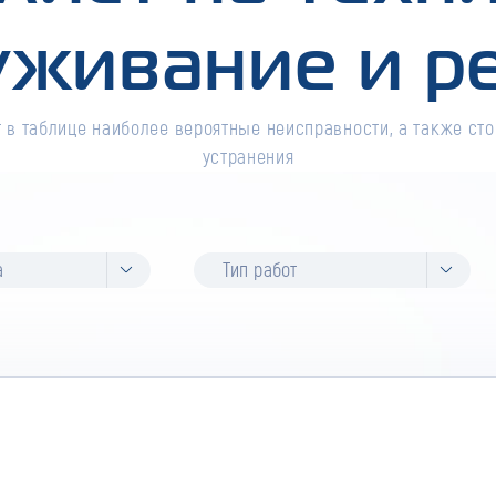
уживание и р
 в таблице наиболее вероятные неисправности, а также сто
устранения
а
Тип работ