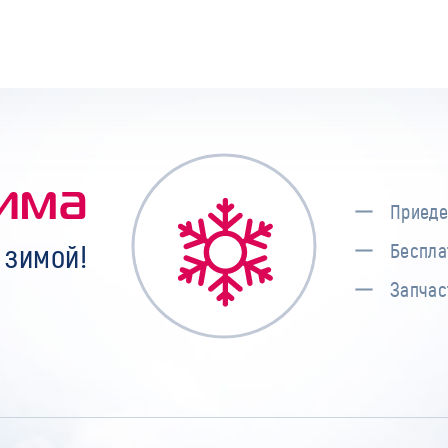
има
Приеде
 зимой!
Беспла
Запчас