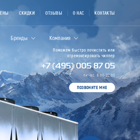
ЦЕНЫ
СКИДКИ
ОТЗЫВЫ
О НАС
КОНТАКТЫ
Бренды
Компания
Поможем быстро почистить или
отремонтировать чиллер
+7 (495) 005 87 05
пн.-вс. 8:00-22:00
ПОЗВОНИТЕ МНЕ