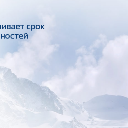
чивает срок
вностей