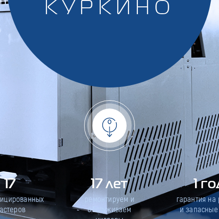
КУРКИНО
17
17 лет
1 го
фицированных
ремонтируем и
гарантия на
астеров
обслуживаем
и запасные