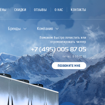
ЦЕНЫ
СКИДКИ
ОТЗЫВЫ
О НАС
КОНТАКТЫ
Бренды
Компания
Поможем быстро почистить или
отремонтировать чиллер
+7 (495) 005 87 05
пн.-вс. 8:00-22:00
ПОЗВОНИТЕ МНЕ