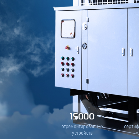
15000
отремонтированных
серти
устройств
м