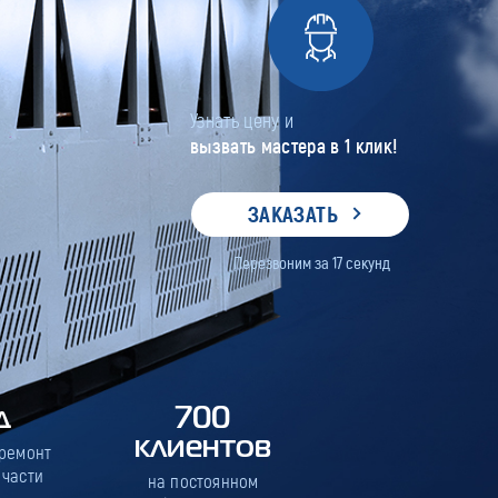
Узнать цену и
вызвать мастера в 1 клик!
ЗАКАЗАТЬ
Перезвоним за
17
секунд
д
700
клиентов
 ремонт
 части
на постоянном