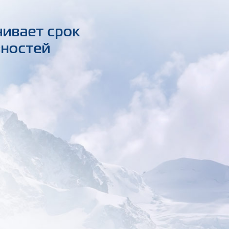
чивает срок
вностей