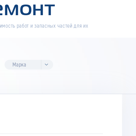
емонт
имость работ и запасных частей для их
Марка