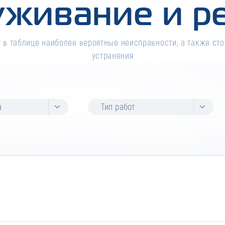
уживание и р
 в таблице наиболее вероятные неисправности, а также сто
устранения
а
Тип работ