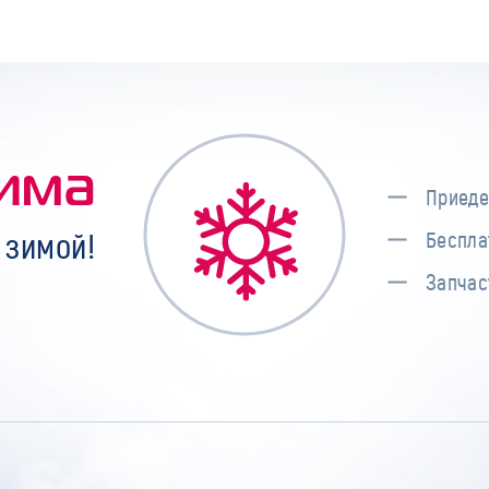
има
Приеде
 зимой!
Беспла
Запчас