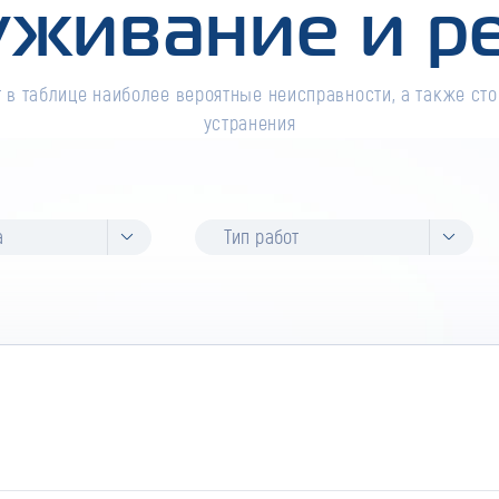
уживание и р
 в таблице наиболее вероятные неисправности, а также сто
устранения
а
Тип работ