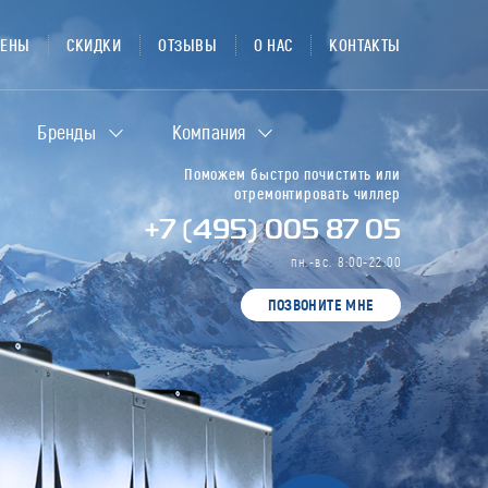
ЦЕНЫ
СКИДКИ
ОТЗЫВЫ
О НАС
КОНТАКТЫ
Бренды
Компания
Поможем быстро почистить или
отремонтировать чиллер
+7 (495) 005 87 05
пн.-вс. 8:00-22:00
ПОЗВОНИТЕ МНЕ