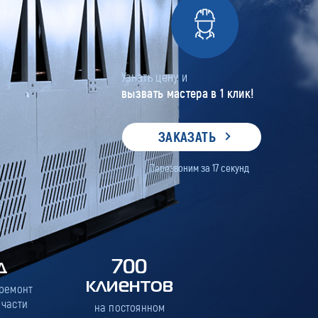
Узнать цену и
вызвать мастера в 1 клик!
ЗАКАЗАТЬ
Перезвоним за
17
секунд
д
700
клиентов
 ремонт
 части
на постоянном