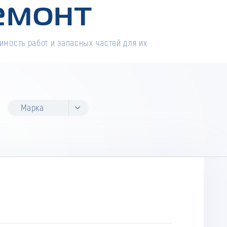
емонт
имость работ и запасных частей для их
Марка