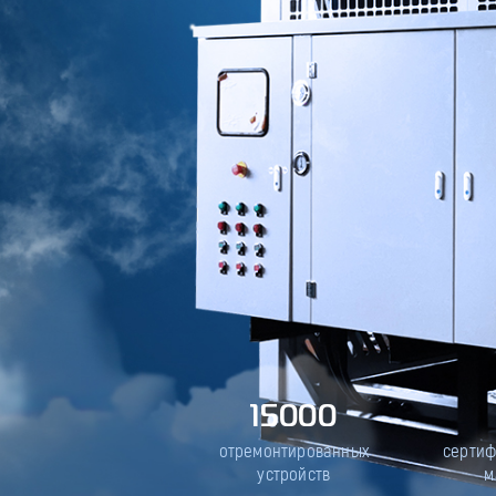
15000
отремонтированных
серти
устройств
м