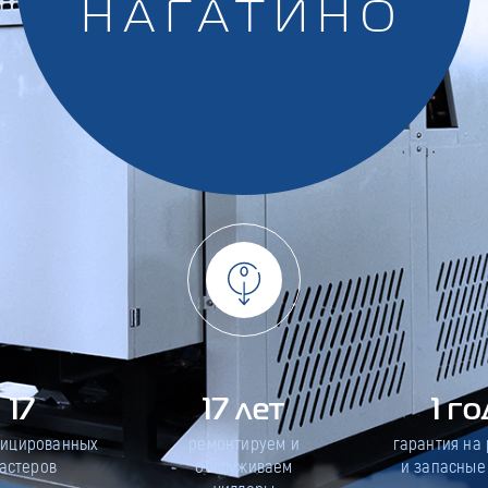
НАГАТИНО
17
17 лет
1 го
фицированных
ремонтируем и
гарантия на
астеров
обслуживаем
и запасные