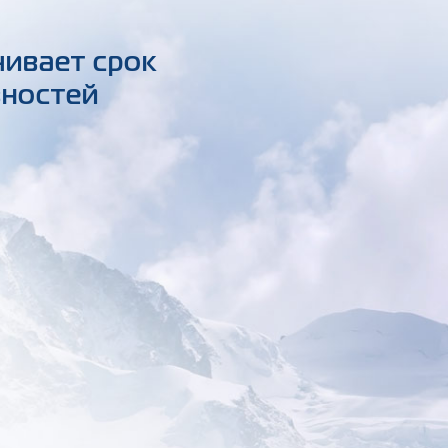
чивает срок
вностей