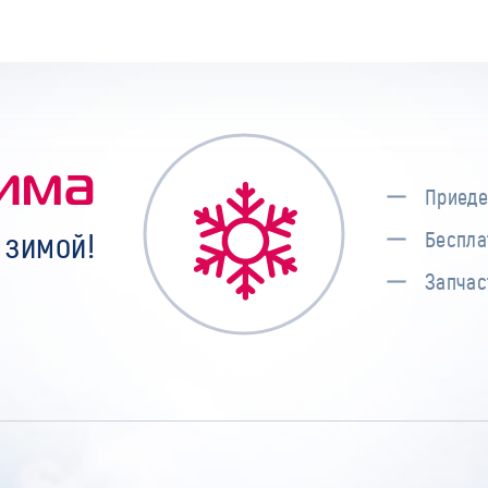
има
Приеде
 зимой!
Беспла
Запчас