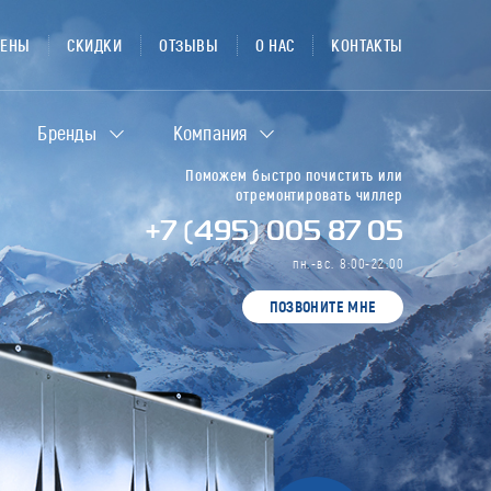
ЦЕНЫ
СКИДКИ
ОТЗЫВЫ
О НАС
КОНТАКТЫ
Бренды
Компания
Поможем быстро почистить или
отремонтировать чиллер
+7 (495) 005 87 05
пн.-вс. 8:00-22:00
ПОЗВОНИТЕ МНЕ