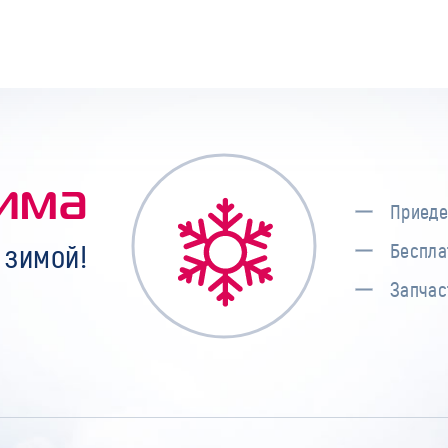
има
Приеде
 зимой!
Беспла
Запчас