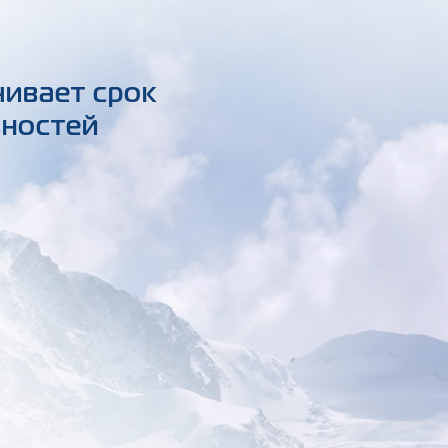
чивает срок
вностей