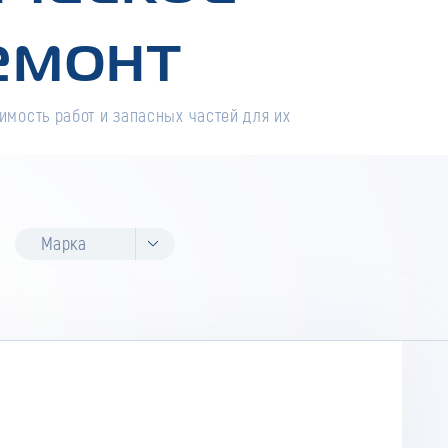
емонт
имость работ и запасных частей для их
Марка