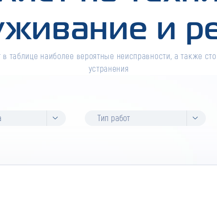
уживание и р
 в таблице наиболее вероятные неисправности, а также сто
устранения
а
Тип работ