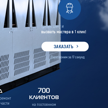
А
Узнать цену и
вызвать мастера в 1 клик!
ЗАКАЗАТЬ
Перезвоним за
17
секунд
д
700
клиентов
 ремонт
 части
на постоянном