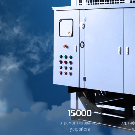
15000
отремонтированных
серти
устройств
м