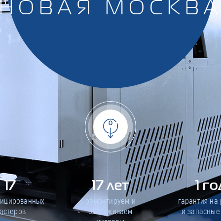
НОВАЯ МОСКВ
17
17 лет
1 го
фицированных
ремонтируем и
гарантия на
астеров
обслуживаем
и запасные