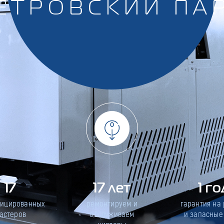
ЕТРОВСКИЙ ПА
17
17 лет
1 го
фицированных
ремонтируем и
гарантия на
астеров
обслуживаем
и запасные