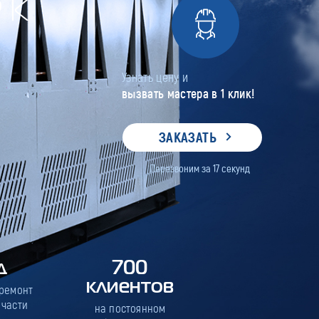
РК
Узнать цену и
вызвать мастера в 1 клик!
ЗАКАЗАТЬ
Перезвоним за
17
секунд
д
700
клиентов
 ремонт
 части
на постоянном