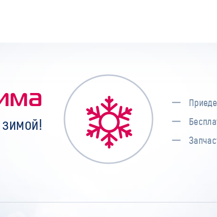
има
Приеде
 зимой!
Беспла
Запчас