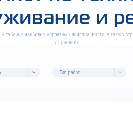
уживание и р
 в таблице наиболее вероятные неисправности, а также сто
устранения
а
Тип работ