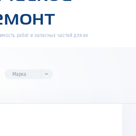
емонт
имость работ и запасных частей для их
Марка