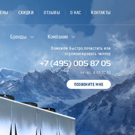
ЦЕНЫ
СКИДКИ
ОТЗЫВЫ
О НАС
КОНТАКТЫ
Бренды
Компания
Поможем быстро почистить или
отремонтировать чиллер
+7 (495) 005 87 05
пн.-вс. 8:00-22:00
ПОЗВОНИТЕ МНЕ