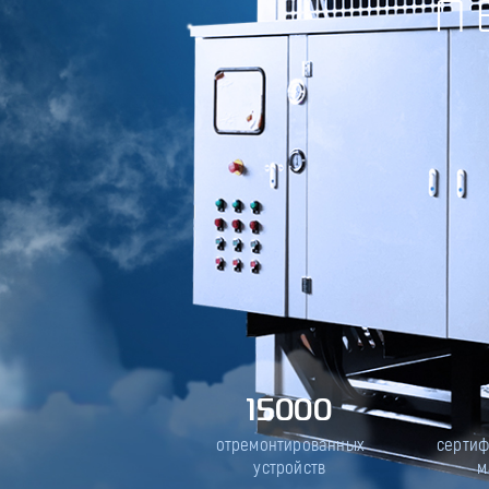
П
15000
отремонтированных
серти
устройств
м