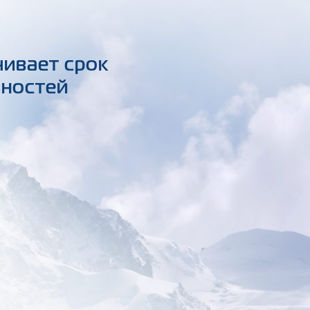
чивает срок
вностей