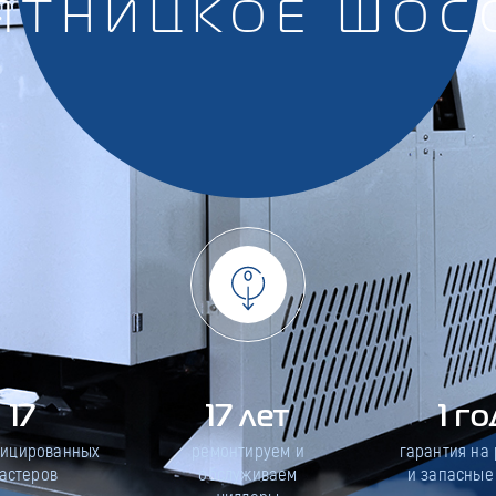
ЯТНИЦКОЕ ШОС
17
17 лет
1 го
фицированных
ремонтируем и
гарантия на
астеров
обслуживаем
и запасные