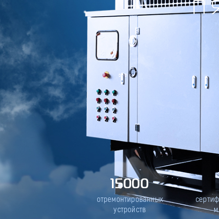
П
15000
отремонтированных
серти
устройств
м