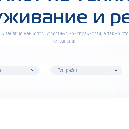
уживание и р
 в таблице наиболее вероятные неисправности, а также сто
устранения
а
Тип работ