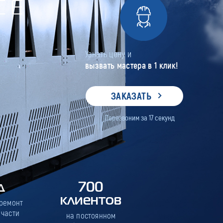
СЕ
Узнать цену и
вызвать мастера в 1 клик!
ЗАКАЗАТЬ
Перезвоним за
17
секунд
д
700
клиентов
 ремонт
 части
на постоянном