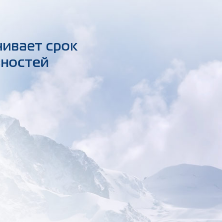
чивает срок
вностей