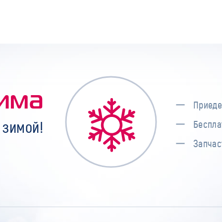
има
Приеде
 зимой!
Беспла
Запчас