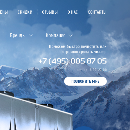
ЦЕНЫ
СКИДКИ
ОТЗЫВЫ
О НАС
КОНТАКТЫ
Бренды
Компания
Поможем быстро почистить или
отремонтировать чиллер
+7 (495) 005 87 05
пн.-вс. 8:00-22:00
ПОЗВОНИТЕ МНЕ