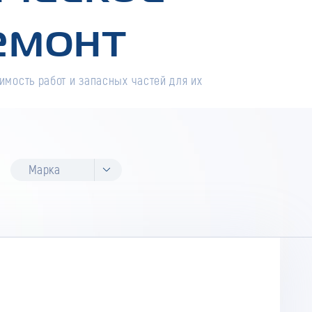
емонт
имость работ и запасных частей для их
Марка