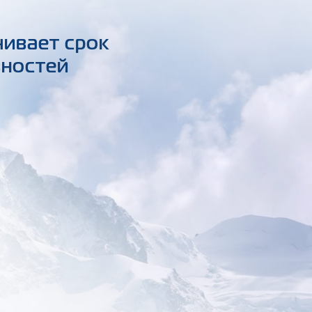
чивает срок
вностей