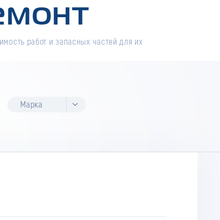
емонт
имость работ и запасных частей для их
Марка