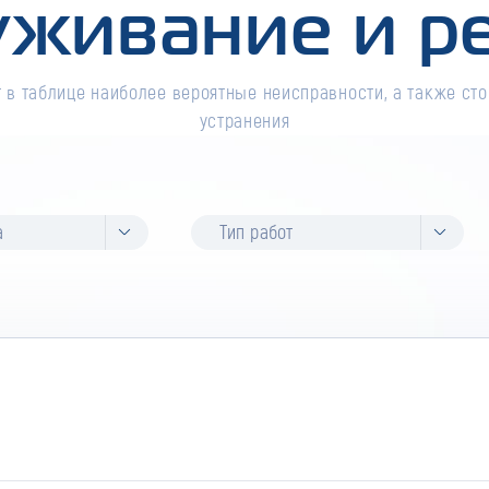
уживание и р
 в таблице наиболее вероятные неисправности, а также сто
устранения
а
Тип работ