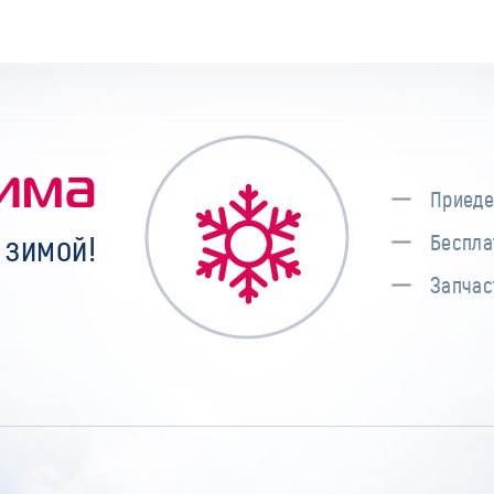
има
Приеде
 зимой!
Беспла
Запчас