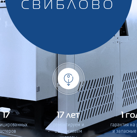
СВИБЛОВО
17
17 лет
1 го
фицированных
ремонтируем и
гарантия на
астеров
обслуживаем
и запасные