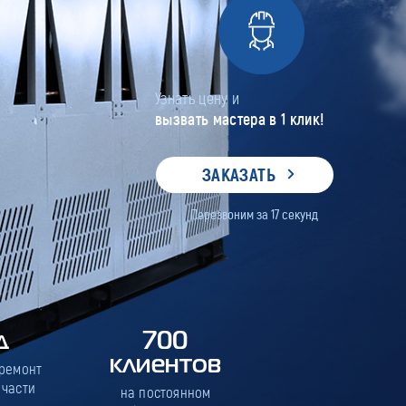
Узнать цену и
вызвать мастера в 1 клик!
ЗАКАЗАТЬ
Перезвоним за
17
секунд
д
700
клиентов
 ремонт
 части
на постоянном