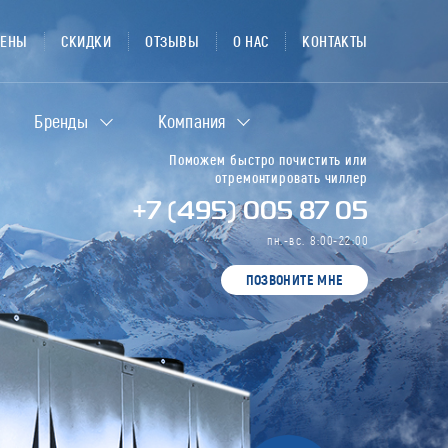
ЦЕНЫ
СКИДКИ
ОТЗЫВЫ
О НАС
КОНТАКТЫ
Бренды
Компания
Поможем быстро почистить или
отремонтировать чиллер
+7 (495) 005 87 05
пн.-вс. 8:00-22:00
ПОЗВОНИТЕ МНЕ