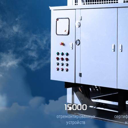
15000
отремонтированных
серти
устройств
м