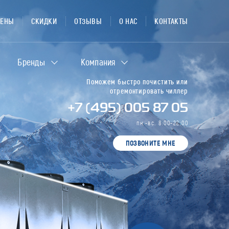
ЦЕНЫ
СКИДКИ
ОТЗЫВЫ
О НАС
КОНТАКТЫ
Бренды
Компания
Поможем быстро почистить или
отремонтировать чиллер
+7 (495) 005 87 05
пн.-вс. 8:00-22:00
ПОЗВОНИТЕ МНЕ