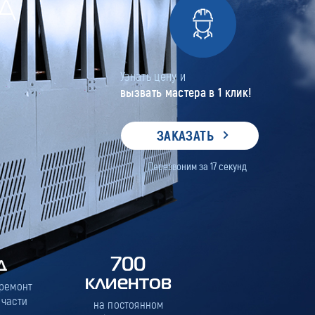
А
Узнать цену и
вызвать мастера в 1 клик!
ЗАКАЗАТЬ
Перезвоним за
17
секунд
д
700
клиентов
 ремонт
 части
на постоянном