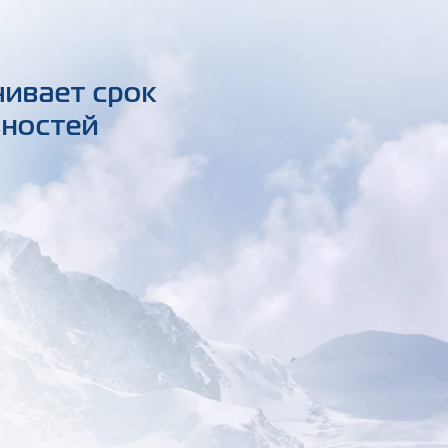
чивает срок
вностей