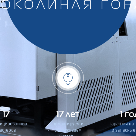
СОКОЛИНАЯ ГОР
17
17 лет
1 го
фицированных
ремонтируем и
гарантия на
астеров
обслуживаем
и запасные