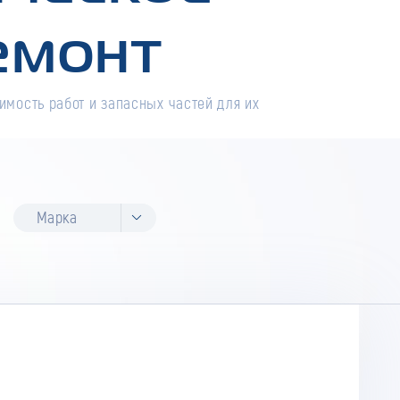
емонт
имость работ и запасных частей для их
Марка