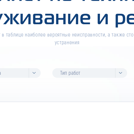
уживание и р
 в таблице наиболее вероятные неисправности, а также сто
устранения
а
Тип работ