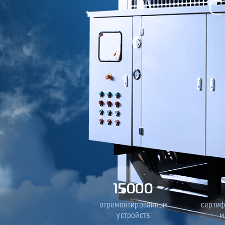
15000
отремонтированных
серти
устройств
м