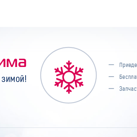
има
Приеде
 зимой!
Беспла
Запчас