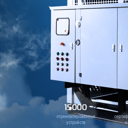
15000
отремонтированных
серти
устройств
м