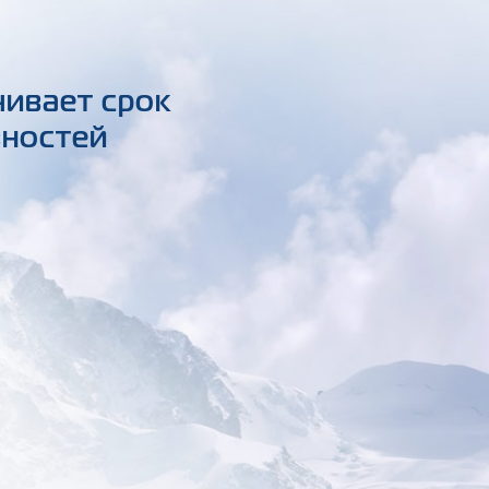
чивает срок
вностей