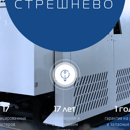
СТРЕШНЕВО
17
17 лет
1 го
фицированных
ремонтируем и
гарантия на
астеров
обслуживаем
и запасные