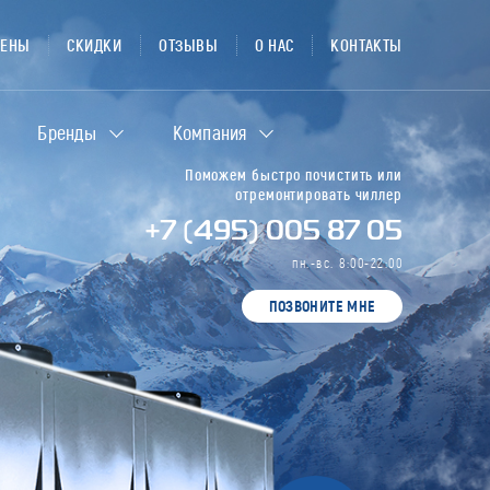
ЦЕНЫ
СКИДКИ
ОТЗЫВЫ
О НАС
КОНТАКТЫ
Бренды
Компания
Поможем быстро почистить или
отремонтировать чиллер
+7 (495) 005 87 05
пн.-вс. 8:00-22:00
ПОЗВОНИТЕ МНЕ