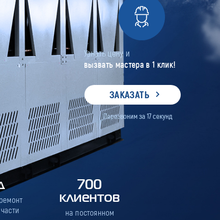
Узнать цену и
вызвать мастера в 1 клик!
ЗАКАЗАТЬ
Перезвоним за
17
секунд
д
700
клиентов
 ремонт
 части
на постоянном