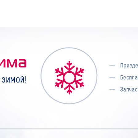
има
Приеде
 зимой!
Беспла
Запчас