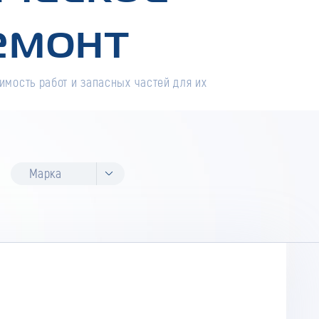
емонт
имость работ и запасных частей для их
Марка