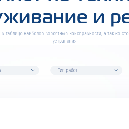
уживание и р
 в таблице наиболее вероятные неисправности, а также сто
устранения
а
Тип работ