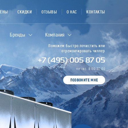
ЦЕНЫ
СКИДКИ
ОТЗЫВЫ
О НАС
КОНТАКТЫ
Бренды
Компания
Поможем быстро почистить или
отремонтировать чиллер
+7 (495) 005 87 05
пн.-вс. 8:00-22:00
ПОЗВОНИТЕ МНЕ