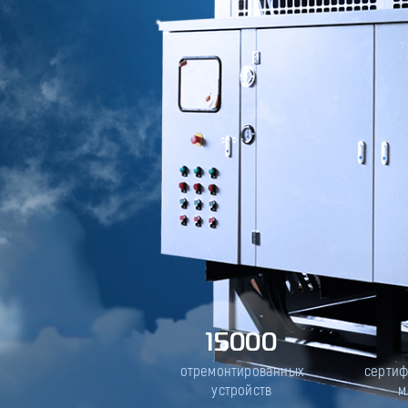
15000
отремонтированных
серти
устройств
м