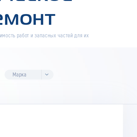
емонт
имость работ и запасных частей для их
Марка