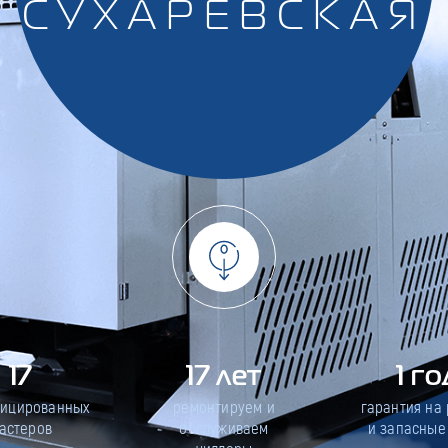
СУХАРЕВСКАЯ
17
17 лет
1 го
фицированных
ремонтируем и
гарантия на
астеров
обслуживаем
и запасные