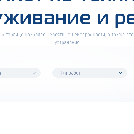
уживание и р
 в таблице наиболее вероятные неисправности, а также сто
устранения
а
Тип работ