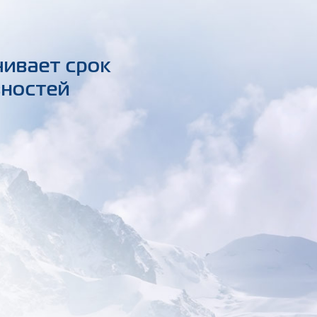
чивает срок
вностей