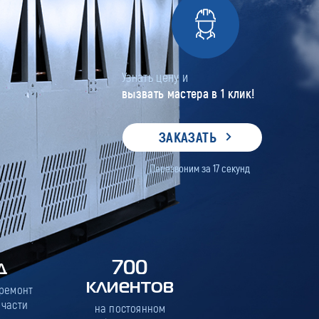
Узнать цену и
вызвать мастера в 1 клик!
ЗАКАЗАТЬ
Перезвоним за
17
секунд
д
700
клиентов
 ремонт
 части
на постоянном