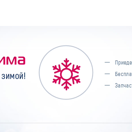
има
Приеде
 зимой!
Беспла
Запчас