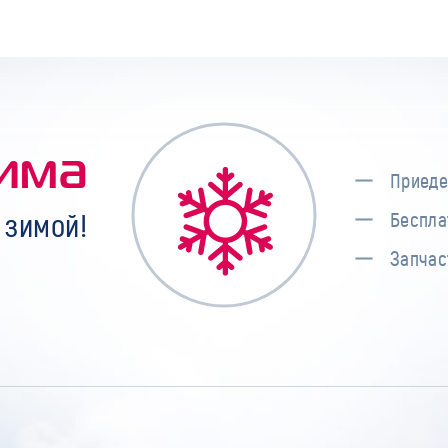
има
Приеде
 зимой!
Беспла
Запчас