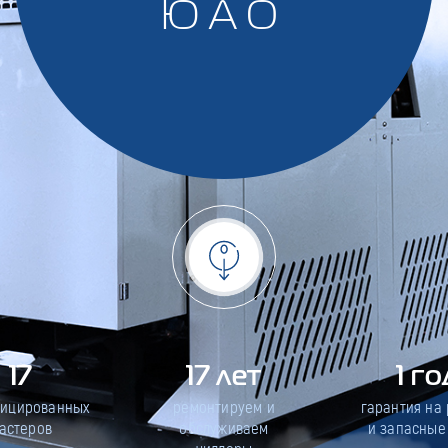
ЮАО
17
17 лет
1 го
фицированных
ремонтируем и
гарантия на
астеров
обслуживаем
и запасные