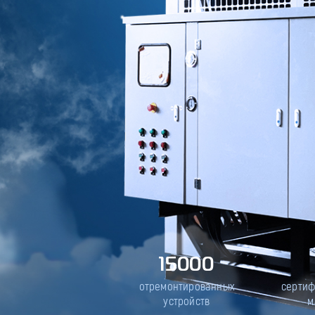
15000
отремонтированных
серти
устройств
м