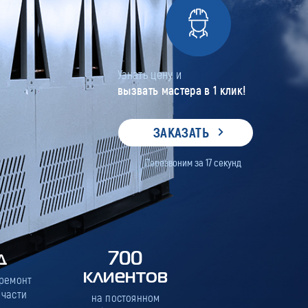
Узнать цену и
вызвать мастера в 1 клик!
ЗАКАЗАТЬ
Перезвоним за
17
секунд
д
700
клиентов
 ремонт
 части
на постоянном