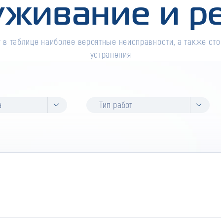
уживание и р
 в таблице наиболее вероятные неисправности, а также сто
устранения
а
Тип работ