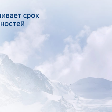
чивает срок
вностей