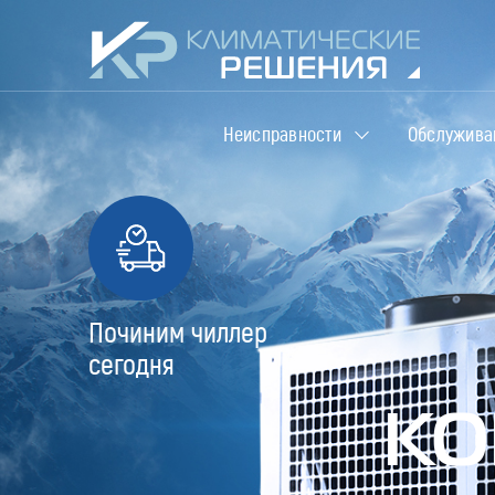
Неисправности
Обслужива
Починим чиллер
сегодня
КО