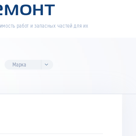
емонт
имость работ и запасных частей для их
Марка