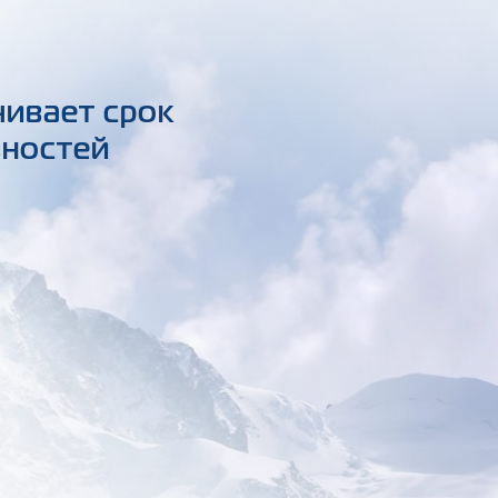
чивает срок
вностей