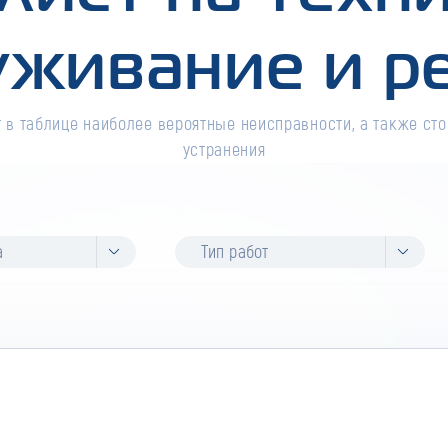
уживание и р
 в таблице наиболее вероятные неисправности, а также сто
устранения
а
Тип работ