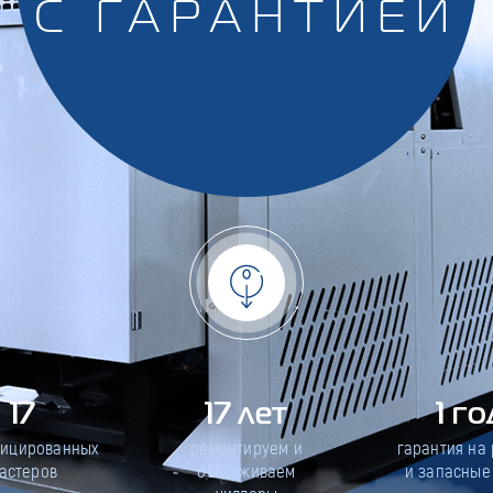
С ГАРАНТИЕЙ
17
17 лет
1 го
фицированных
ремонтируем и
гарантия на
астеров
обслуживаем
и запасные