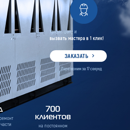
Узнать цену и
вызвать мастера в 1 клик!
ЗАКАЗАТЬ
Перезвоним за
17
секунд
д
700
клиентов
 ремонт
 части
на постоянном