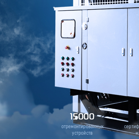
15000
отремонтированных
серти
устройств
м