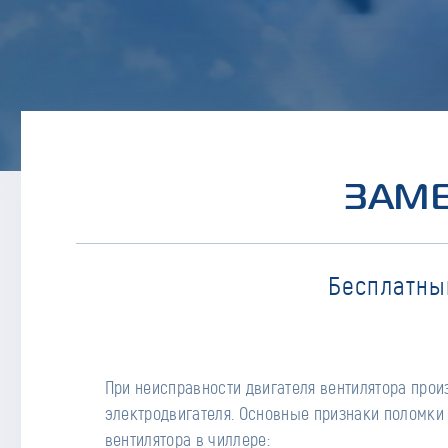
ЗАМЕ
Бесплатны
При неисправности двигателя вентилятора прои
- Шум из-за износа вала мотора в
электродвигателя. Основные признаки поломки
вентилятора в чиллере: