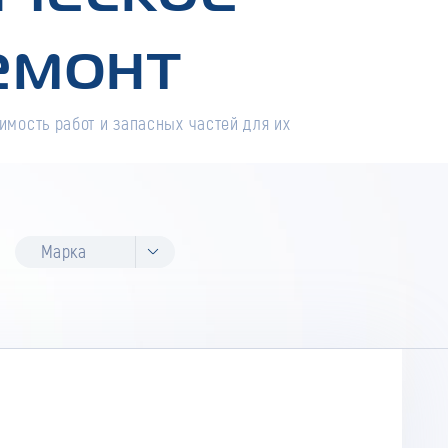
емонт
имость работ и запасных частей для их
Марка