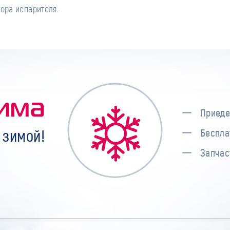
ора испарителя.
има
Приеде
 зимой!
Беспла
Запчас