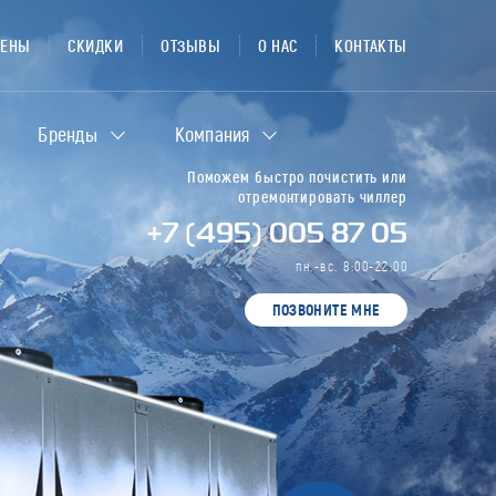
ЦЕНЫ
СКИДКИ
ОТЗЫВЫ
О НАС
КОНТАКТЫ
Бренды
Компания
Поможем быстро почистить или
отремонтировать чиллер
+7 (495) 005 87 05
пн.-вс. 8:00-22:00
ПОЗВОНИТЕ МНЕ