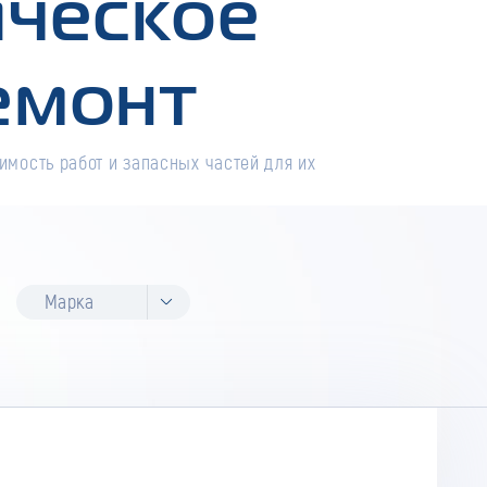
ическое
емонт
имость работ и запасных частей для их
Марка