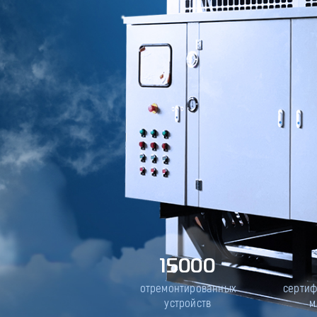
15000
отремонтированных
серти
устройств
м