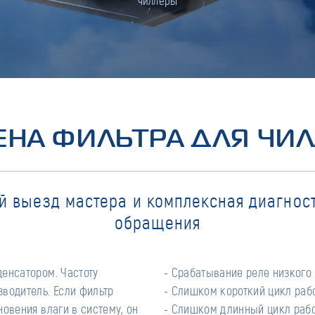
чиллеры
НА ФИЛЬТРА ДЛЯ ЧИ
й выезд мастера и комплексная диагност
обращения
енсатором. Частоту
о давления.
водитель. Если фильтр
боты системы.
овения влаги в систему, он
- Слишком длинный цикл раб