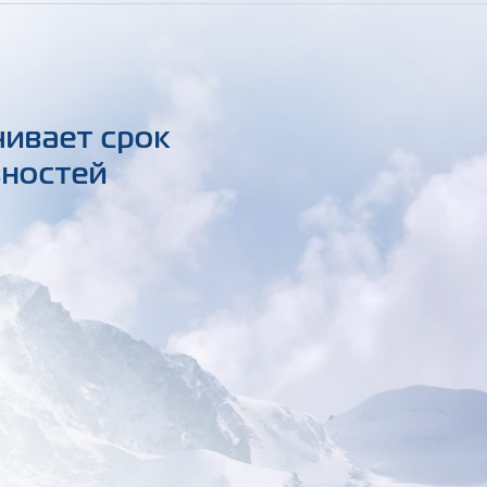
чивает срок
вностей