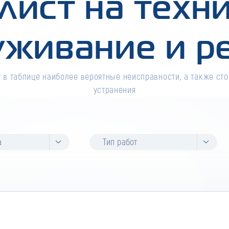
лист на техн
уживание и р
 в таблице наиболее вероятные неисправности, а также сто
устранения
а
Тип работ