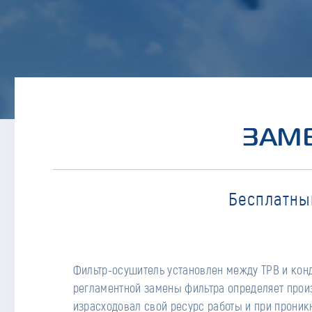
ЗАМЕ
Бесплатны
Фильтр-осушитель установлен между ТРВ и конд
- Срабатывание реле низког
регламентной замены фильтра определяет произ
- Слишком короткий цикл ра
израсходовал свой ресурс работы и при проникн