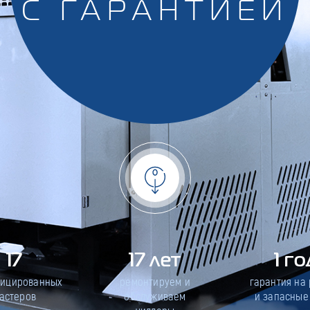
С ГАРАНТИЕЙ
17
17 лет
1 го
фицированных
ремонтируем и
гарантия на
астеров
обслуживаем
и запасные