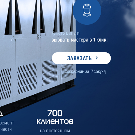
Узнать цену и
вызвать мастера в 1 клик!
ЗАКАЗАТЬ
Перезвоним за
17
секунд
д
700
клиентов
 ремонт
 части
на постоянном