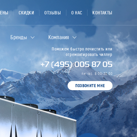
ЦЕНЫ
СКИДКИ
ОТЗЫВЫ
О НАС
КОНТАКТЫ
Бренды
Компания
Поможем быстро почистить или
отремонтировать чиллер
+7 (495) 005 87 05
пн.-вс. 8:00-22:00
ПОЗВОНИТЕ МНЕ