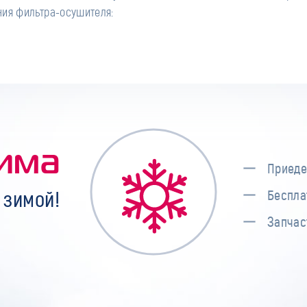
ния фильтра-осушителя:
има
Приеде
 зимой!
Беспла
Запчас