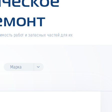
ическое
емонт
имость работ и запасных частей для их
Марка