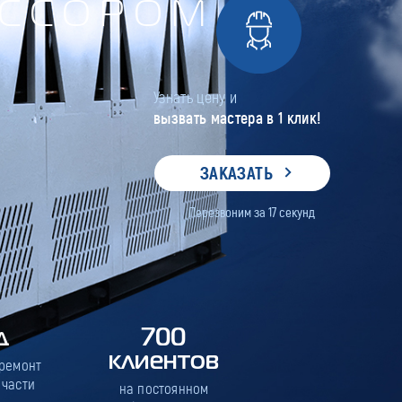
ЕССОРОМ
Узнать цену и
вызвать мастера в 1 клик!
ЗАКАЗАТЬ
Перезвоним за
17
секунд
д
700
клиентов
 ремонт
 части
на постоянном