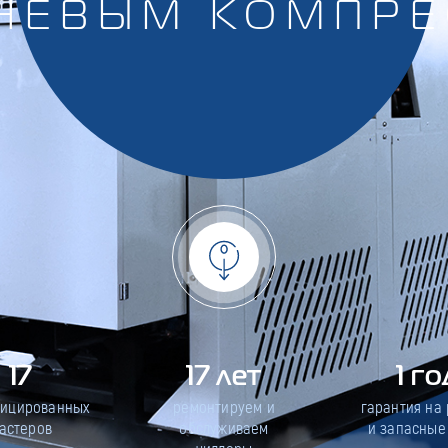
НЕВЫМ КОМПР
17
17 лет
1 го
фицированных
ремонтируем и
гарантия на
астеров
обслуживаем
и запасные