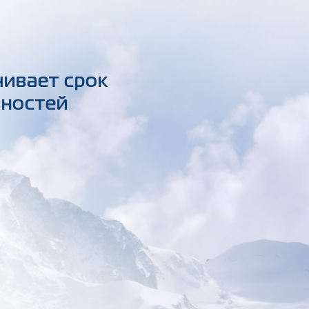
чивает срок
вностей