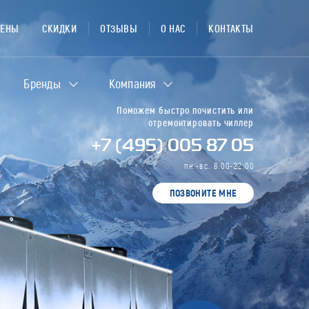
ЦЕНЫ
СКИДКИ
ОТЗЫВЫ
О НАС
КОНТАКТЫ
Бренды
Компания
Поможем быстро почистить или
отремонтировать чиллер
+7 (495) 005 87 05
пн.-вс. 8:00-22:00
ПОЗВОНИТЕ МНЕ