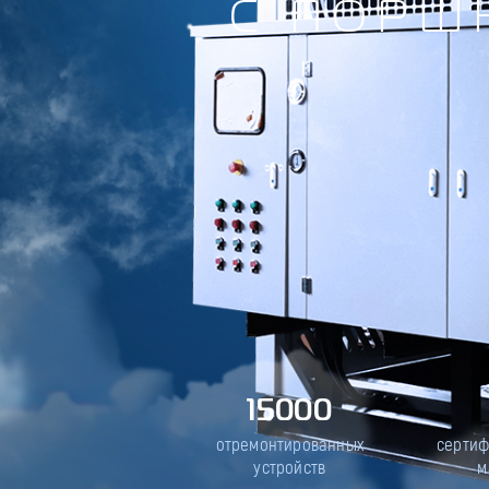
С ПОРШ
15000
отремонтированных
серти
устройств
м