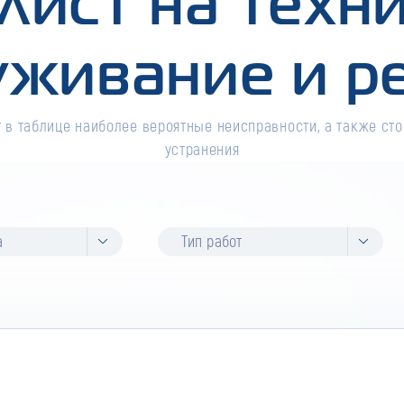
лист на техн
уживание и р
 в таблице наиболее вероятные неисправности, а также сто
устранения
а
Тип работ