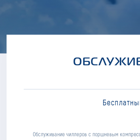
ОБСЛУЖИВ
Бесплатны
Обслуживание чиллеров с поршневым компрес
чиллера представляет собой выполнени