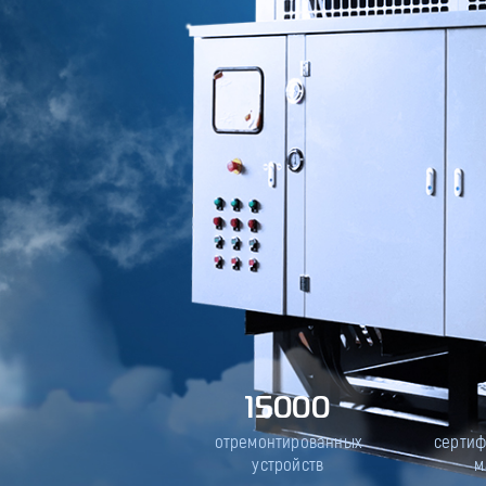
15000
отремонтированных
серти
устройств
м