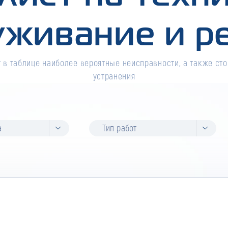
уживание и р
 в таблице наиболее вероятные неисправности, а также сто
устранения
а
Тип работ