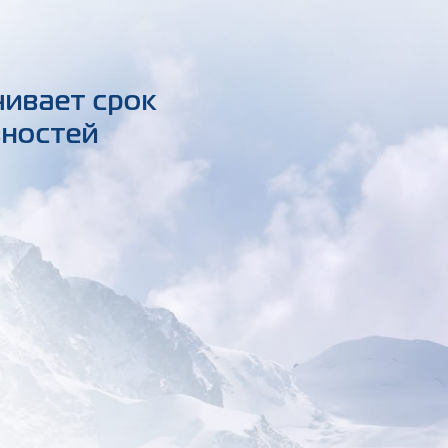
чивает срок
вностей