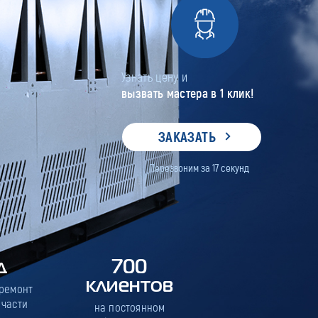
Узнать цену и
вызвать мастера в 1 клик!
ЗАКАЗАТЬ
Перезвоним за
17
секунд
д
700
клиентов
 ремонт
 части
на постоянном