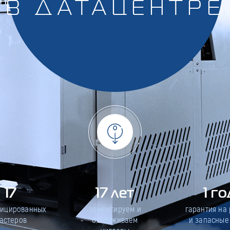
В ДАТАЦЕНТРЕ
17
17 лет
1 го
фицированных
ремонтируем и
гарантия на
астеров
обслуживаем
и запасные