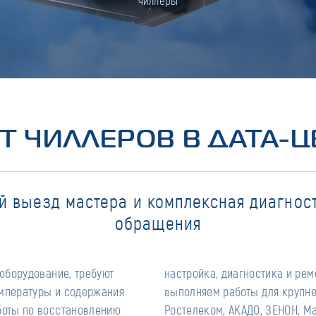
чиллеры
Т ЧИЛЛЕРОВ В ДАТА-Ц
й выезд мастера и комплексная диагност
обращения
оборудование, требуют
на запчастей. Мы успешно
емпературы и содержания
ров Москвы, таких как
оты по восстановлению
Ростелеком, АКАДО, ЗЕНОН, Ма